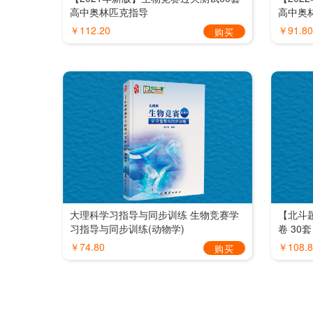
高中奥林匹克指导
高中奥
￥112.20
￥91.80
购买
大理科学习指导与同步训练 生物竞赛学
【北斗
习指导与同步训练(动物学)
卷 30套
￥74.80
￥108.8
购买